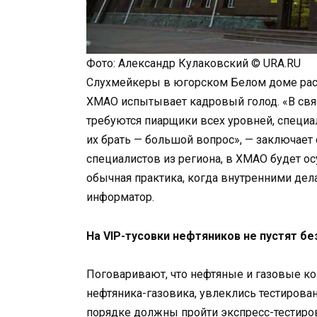
Фото: Александр Кулаковский © URA.RU
Слухмейкеры в югорском Белом доме рас
ХМАО испытывает кадровый голод. «В связ
требуются пиарщики всех уровней, специ
их брать — большой вопрос», — заключает 
специалистов из региона, в ХМАО будет ос
обычная практика, когда внутренними де
информатор.
На VIP-тусовки нефтяников не пустят бе
Поговаривают, что нефтяные и газовые ко
нефтяника-газовика, увлеклись тестирова
порядке должны пройти экспресс-тестиров