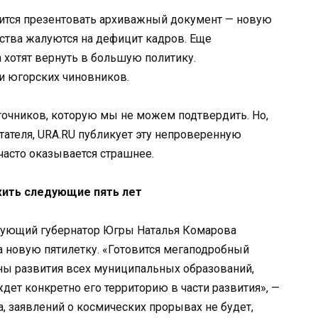
ится презентовать архиважный документ — новую
ьства жалуются на дефицит кадров. Еще
а хотят вернуть в большую политику.
и югорских чиновников.
точников, которую мы не можем подтвердить. Но,
тателя, URA.RU публикует эту непроверенную
часто оказывается страшнее.
жить следующие пять лет
вующий губернатор Югры Наталья Комарова
а новую пятилетку. «Готовится мегаподробный
ны развития всех муниципальных образований,
дет конкретно его территорию в части развития», —
, заявлений о космических прорывах не будет,