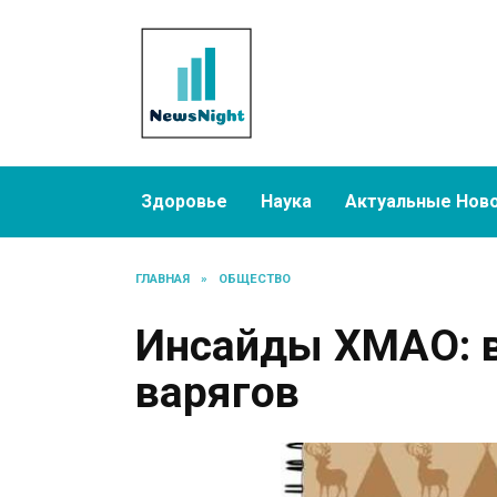
Перейти
к
содержанию
Здоровье
Наука
Актуальные Нов
ГЛАВНАЯ
»
ОБЩЕСТВО
Инсайды ХМАО: в
варягов