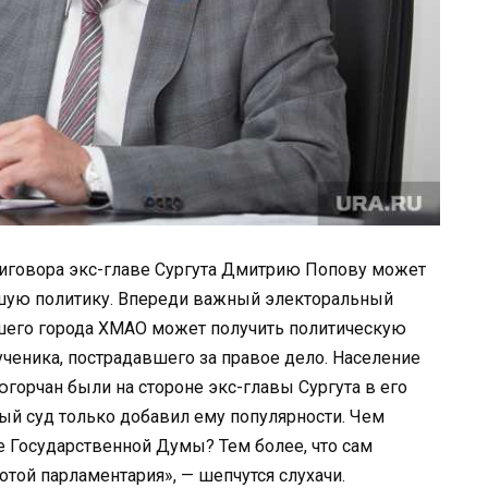
приговора экс-главе Сургута Дмитрию Попову может
ьшую политику. Впереди важный электоральный
шего города ХМАО может получить политическую
ученика, пострадавшего за правое дело. Население
орчан были на стороне экс-главы Сургута в его
ый суд только добавил ему популярности. Чем
е Государственной Думы? Тем более, что сам
той парламентария», — шепчутся слухачи.