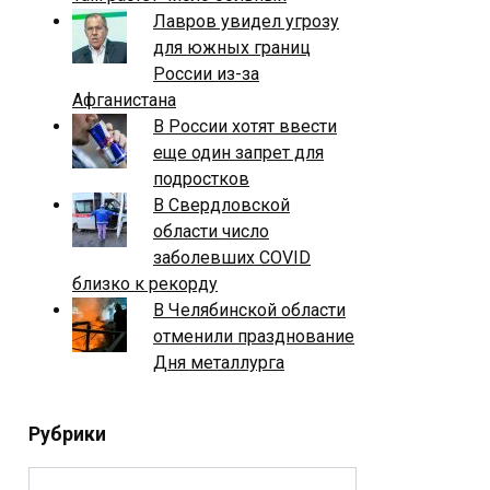
Лавров увидел угрозу
для южных границ
России из-за
Афганистана
В России хотят ввести
еще один запрет для
подростков
В Свердловской
области число
заболевших COVID
близко к рекорду
В Челябинской области
отменили празднование
Дня металлурга
Рубрики