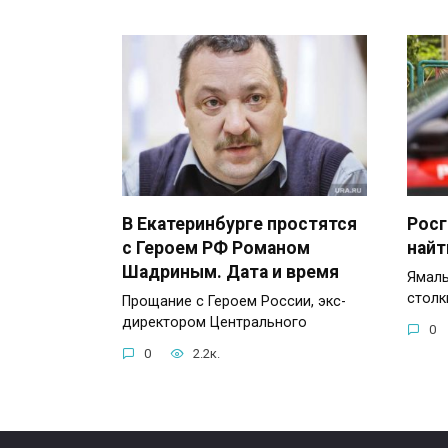
В Екатеринбурге простятся
Росг
с Героем РФ Романом
найт
Шадриным. Дата и время
Ямаль
столк
Прощание с Героем России, экс-
директором Центрального
0
0
2.2к.