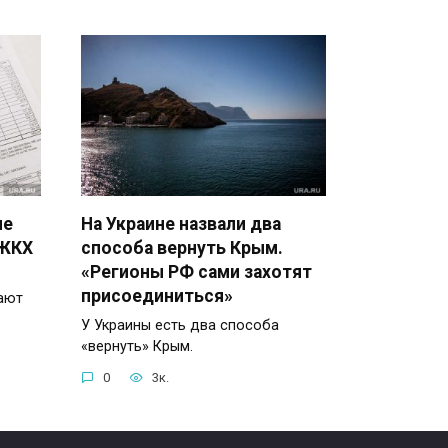
ые
На Украине назвали два
 ЖКХ
способа вернуть Крым.
«Регионы РФ сами захотят
присоединиться»
ают
У Украины есть два способа
«вернуть» Крым.
0
3к.