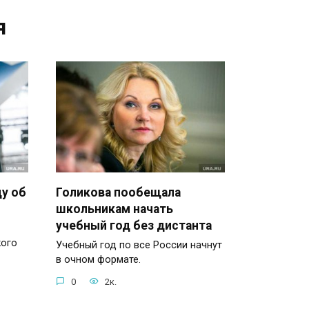
я
ду об
Голикова пообещала
школьникам начать
учебный год без дистанта
кого
Учебный год по все России начнут
в очном формате.
0
2к.