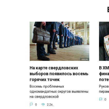
На карте свердловских
В Х
выборов появилось восемь
фин
горячих точек
поте
Восемь проблемных
Руков
одномандатных округов выявлены
пирам
на свердловской
0
0
2.2к.