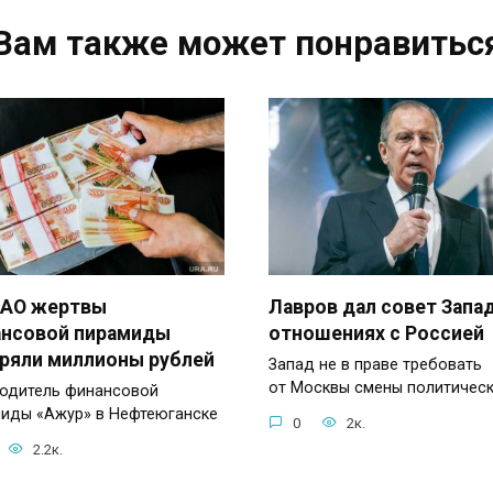
Вам также может понравитьс
МАО жертвы
Лавров дал совет Запа
ансовой пирамиды
отношениях с Россией
ряли миллионы рублей
Запад не в праве требовать
от Москвы смены политичес
одитель финансовой
иды «Ажур» в Нефтеюганске
0
2к.
2.2к.