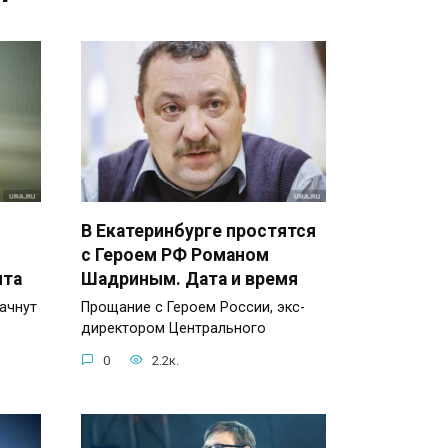
В Екатеринбурге простятся
с Героем РФ Романом
нта
Шадриным. Дата и время
ачнут
Прощание с Героем России, экс-
директором Центрального
0
2.2к.