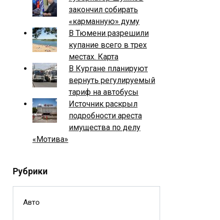
закончил собирать
«карманную» думу
В Тюмени разрешили
купание всего в трех
местах. Карта
В Кургане планируют
вернуть регулируемый
тариф на автобусы
Источник раскрыл
подробности ареста
имущества по делу
«Мотива»
Рубрики
Авто