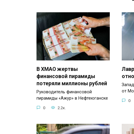
В ХМАО жертвы
Лавр
финансовой пирамиды
отно
потеряли миллионы рублей
Запад
от Мо
Руководитель финансовой
пирамиды «Ажур» в Нефтеюганске
0
0
2.2к.