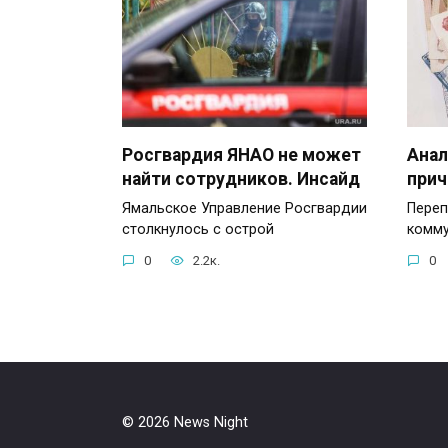
Росгвардия ЯНАО не может
Анал
найти сотрудников. Инсайд
прич
Ямальское Управление Росгвардии
Переп
столкнулось с острой
комму
0
2.2к.
0
© 2026 News Night