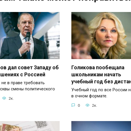
ов дал совет Западу об
Голикова пообещала
шениях с Россией
школьникам начать
учебный год без диста
 не в праве требовать
сквы смены политического
Учебный год по все России н
в очном формате.
2к.
0
2к.